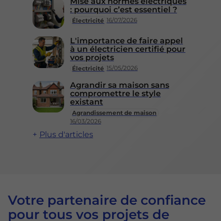
Mise aux normes électriques
: pourquoi c’est essentiel ?
16/07/2026
Électricité
L'importance de faire appel
à un électricien certifié pour
vos projets
15/05/2026
Électricité
Agrandir sa maison sans
compromettre le style
existant
Agrandissement de maison
16/03/2026
Plus d'articles
Votre partenaire de confiance
pour tous vos projets de