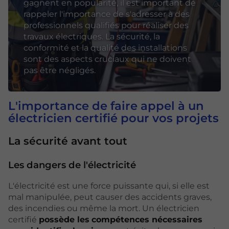
gagnent en popularité, il est important de
rappeler l'importance de s'adresser à des
professionnels qualifiés pour réaliser des
travaux électriques. La sécurité, la
conformité et la qualité des installations
sont des aspects cruciaux qui ne doivent
pas être négligés.
L'importance de faire appel à un
électricien certifié pour vos projets
La sécurité avant tout
Les dangers de l'électricité
L'électricité est une force puissante qui, si elle est
mal manipulée, peut causer des accidents graves,
des incendies ou même la mort. Un électricien
certifié
possède les
compétences nécessaires