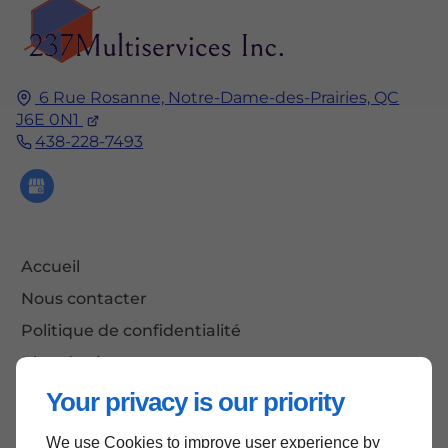
6 Rue Rosanne,
Notre-Dame-des-Prairies, QC
J6E 0N1
438-228-7493
Accueil
Nous contacter
Politique de confidentialité
Plan du site
Your privacy is our priority
We use Cookies to improve user experience by